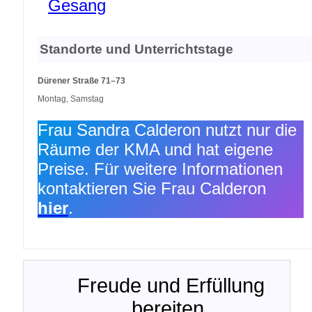
Gesang
Standorte und Unterrichtstage
Dürener Straße 71–73
Montag, Samstag
Frau Sandra Calderon nutzt nur die
Räume der KMA und hat eigene
Preise. Für weitere Informationen
kontaktieren Sie Frau Calderon
hier
.
Freude und Erfüllung
bereiten.