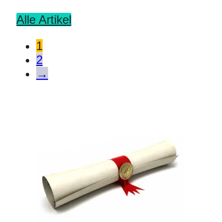
Alle Artikel
1
2
→