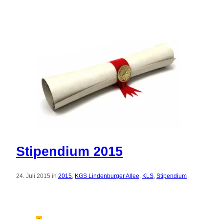
Stipendium 2015
24. Juli 2015 in
2015
,
KGS Lindenburger Allee
,
KLS
,
Stipendium