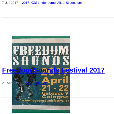
7. Juli 2017 in
2017
,
KGS Lindenburger Allee
,
Stipendium
Freedom Sounds Festival 2017
28. April 2017 in
2017
,
Allgemein